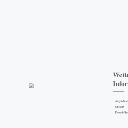
Sonnenbrillen
Kontaktlinsen
Service
Funduskamera
Augendruckmessung
Sehtestbilder
Augenärzte
Galerie
Neuigkeiten
Weit
Info
Augendruc
Optiker
Kontaktlin