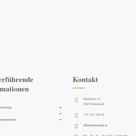
erführende
Kontakt
rmationen
Hauptplatz 14
3002 Purkersdorf
kmessung
+43 2231 648 98
senanpassung
office@peteroptik.at
Mo., Di., Do., Fr. 9:00 - 18:00 Uhr